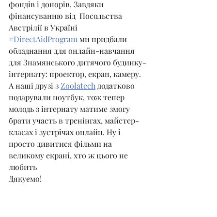
фондів і донорів. Завдяки 
фінансуванню від  Посольства 
Австрілії в Україні 
#DirectAidProgram
 ми придбали 
обладнання для онлайн-навчання 
для Знамянського дитячого будинку-
інтернату: проектор, екран, камеру. 
А наші друзі з 
Zoolatech
 додатково 
подарували ноутбук, тож тепер 
молодь з інтернату матиме змогу 
брати участь в тренінгах, майстер-
класах і зустрічах онлайн. Ну і 
просто дивитися фільми на 
великому екрані, хто ж цього не 
любить
Дякуємо! 